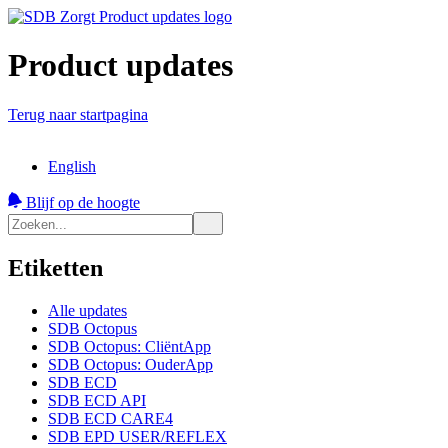
Product updates
Terug naar startpagina
English
Blijf op de hoogte
Etiketten
Alle updates
SDB Octopus
SDB Octopus: CliëntApp
SDB Octopus: OuderApp
SDB ECD
SDB ECD API
SDB ECD CARE4
SDB EPD USER/REFLEX