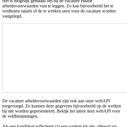
Het is mogelijk gemaakt om bij de vacature enkele
arbeidsvoorwaarden vast te leggen. Zo kan bijvoorbeeld het te
verdienen salaris of de te werken uren voor de vacature worden
vastgelegd.
De vacature arbeidsvoorwaarden zijn ook aan onze webAPI
toegevoegd. Zo kunnen deze gegevens bijvoorbeeld op de werken
bij site worden gepresenteerd. Bekijk het latere item webAPI voor
de veldbenamingen.
Als een kandidaat solliciteert via een werken bij site, oftewel via