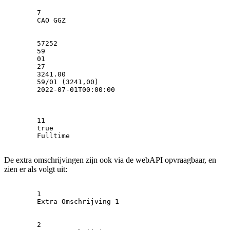
7
        CAO GGZ

        57252

        59

        01

        27

        3241.00

        59/01 (3241,00)

        2022-07-01T00:00:00

11
        true

        Fulltime

De extra omschrijvingen zijn ook via de webAPI opvraagbaar, en
zien er als volgt uit:
        1

        Extra Omschrijving 1

        2
