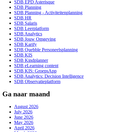
SDB EPD Asterisque
SDB Planning
SDB Planning - Activiteitenplanning
SDB HR
SDB Salaris
SDB Leerplatform
SDB Analytics
SDB Jouw Omgeving
SDB Karify
SDB Quebble Personeelsplanning
SDB KIS
SDB Kindplanner
SDB eLearning content
SDB KIS: GroepsApp
SDB Analytics: Decision Intelligence
SDB Observatieplatform
Ga naar maand
August 2026
July 2026
June 2026
May 2026
April 2026