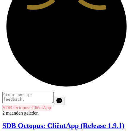
SDB Octopus: CliëntApp
2 maanden geleden
SDB Octopus: CliëntApp (Release 1.9.1)