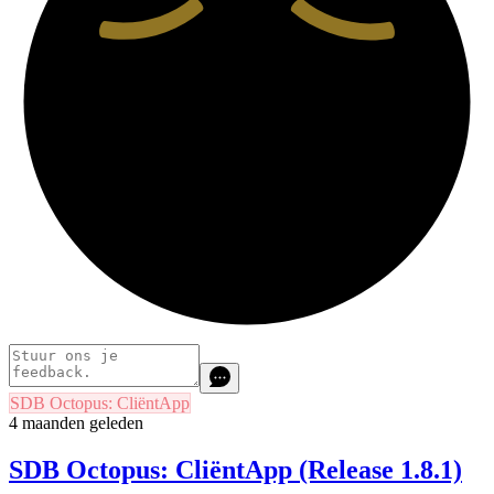
SDB Octopus: CliëntApp
4 maanden geleden
SDB Octopus: CliëntApp (Release 1.8.1)