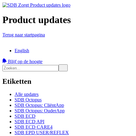
Product updates
Terug naar startpagina
English
Blijf op de hoogte
Etiketten
Alle updates
SDB Octopus
SDB Octopus: CliëntApp
SDB Octopus: OuderApp
SDB ECD
SDB ECD API
SDB ECD CARE4
SDB EPD USER/REFLEX