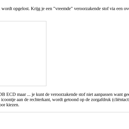
wordt opgelost. Krijg je een "vreemde" veroorzakende stof via een ove
n SDB ECD maar ... je kunt de veroorzakende stof niet aanpassen want
n een icoontje aan de rechterkant, wordt getoond op de zorgafdruk (cli
oor kiezen.