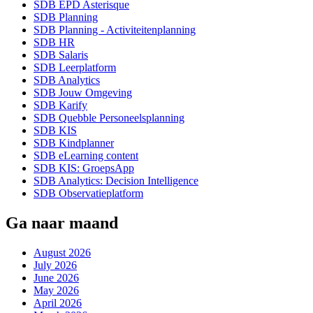
SDB EPD Asterisque
SDB Planning
SDB Planning - Activiteitenplanning
SDB HR
SDB Salaris
SDB Leerplatform
SDB Analytics
SDB Jouw Omgeving
SDB Karify
SDB Quebble Personeelsplanning
SDB KIS
SDB Kindplanner
SDB eLearning content
SDB KIS: GroepsApp
SDB Analytics: Decision Intelligence
SDB Observatieplatform
Ga naar maand
August 2026
July 2026
June 2026
May 2026
April 2026