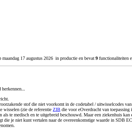
p
maandag 17 augustus 2026
in productie
en bevat
9
functionaliteiten 
d herkennen...
icht.
roorzakende stof die niet voorkomt in de codetabel / uitwisselcodes va
e wisselen (zie de referentie
ZIB
die voor eOverdracht van toepassing i
 als te medisch en te uitgebreid beschouwd. Maar een ziekenhuis kan er
ngt die je niet kunt vertalen naar de overeenkomstige waarde in SDB E
genomen.