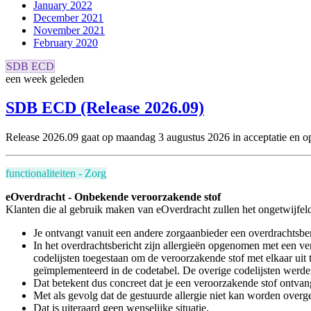
January 2022
December 2021
November 2021
February 2020
SDB ECD
een week geleden
SDB ECD (Release 2026.09)
Release 2026.09 gaat op maandag 3 augustus 2026 in acceptatie en
o
functionaliteiten - Zorg
eOverdracht - Onbekende veroorzakende stof
Klanten die al gebruik maken van eOverdracht zullen het ongetwijfel
Je ontvangt vanuit een andere zorgaanbieder een overdrachtsber
In het overdrachtsbericht zijn allergieën opgenomen met een ve
codelijsten toegestaan om de veroorzakende stof met elkaar uit t
geïmplementeerd in de codetabel. De overige codelijsten werden
Dat betekent dus concreet dat je een veroorzakende stof ontva
Met als gevolg dat de gestuurde allergie niet kan worden over
Dat is uiteraard geen wenselijke situatie.