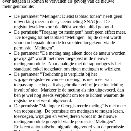
over hetgeen is komen te vervallen als gevolg van de nieuwe
metingenmodule:
De parameter "
Metingen: Diëtist tabblad tonen" heeft geen
uitwerking meer in de systeemmeting SNAQrc. De
registratievelden voor de diëtist worden altijd getoond.
De permissie "Toegang tot metingen" heeft geen effect meer.
De toegang tot het tabblad "Metingen" bij de cliënt wordt
voortaan bepaald door de leesrechten toegekend via de
permissie "Metingen".
De parameter "De meting mag alleen door de auteur worden
gewijzigd" wordt niet meer toegepast in de nieuwe
metingenmodule. Naar analogie met de rapportages is het
standaard enkel toegelaten om eigen metingen te wijzigen.
De parameter "Toelichting is verplicht bij het
wijzigen/registreren van een meting" is niet meer van
toepassing. Je bepaalt als gebruiker zelf of je de toelichting
invult of niet. Markeer je de meting als niet uitgevoerd, dan
ben je wel nog steeds verplicht om toe te lichten waarom de
registratie niet werd uitgevoerd.
De permissie "Metingen: Geregistreerde meting" is niet meer
van toepassing. De permissie om metingen te mogen lezen,
toevoegen, wijzigen en verwijderen wordt in de nieuwe
metingenmodule geregeld via de permissie "Metingen".
Er is een automatische migratie uitgevoerd van de permissie