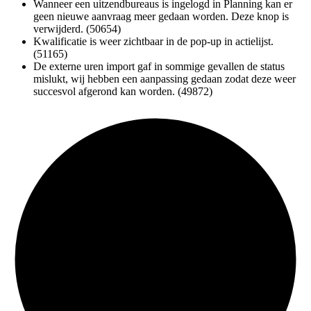
Wanneer een uitzendbureaus is ingelogd in Planning kan er
geen nieuwe aanvraag meer gedaan worden. Deze knop is
verwijderd. (
50654)
Kwalificatie is weer zichtbaar in de pop-up in actielijst.
(
51165)
De externe uren import gaf in sommige gevallen de status
mislukt, wij hebben een aanpassing gedaan zodat deze weer
succesvol afgerond kan worden. (
49872)