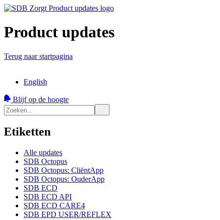
Product updates
Terug naar startpagina
English
Blijf op de hoogte
Etiketten
Alle updates
SDB Octopus
SDB Octopus: CliëntApp
SDB Octopus: OuderApp
SDB ECD
SDB ECD API
SDB ECD CARE4
SDB EPD USER/REFLEX