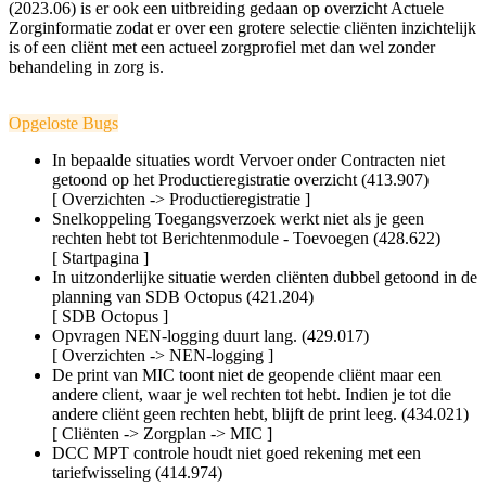
(2023.06) is er ook een uitbreiding gedaan op overzicht
Actuele
Zorginformatie zodat er over een grotere selectie cliënten inzichtelijk
is of een cliënt met een actueel zorgprofiel met dan wel zonder
behandeling in zorg is.
Opgeloste Bugs
In bepaalde situaties wordt Vervoer onder Contracten niet
getoond op het Productieregistratie overzicht (413.907)
[ Overzichten ->
Productieregistratie
]
Snelkoppeling Toegangsverzoek werkt niet als je geen
rechten hebt tot Berichtenmodule - Toevoegen (428.622)
[ Startpagina ]
In uitzonderlijke situatie werden cliënten dubbel getoond in de
planning van SDB Octopus (421.204)
[ SDB Octopus ]
Opvragen NEN-logging duurt lang. (429.017)
[ Overzichten -> NEN-logging ]
De print van MIC toont niet de geopende cliënt maar een
andere client, waar je wel rechten tot hebt. Indien je tot die
andere cliënt geen rechten hebt, blijft de print leeg. (434.021)
[ Cliënten -> Zorgplan -> MIC ]
DCC MPT controle houdt niet goed rekening met een
tariefwisseling (414.974)