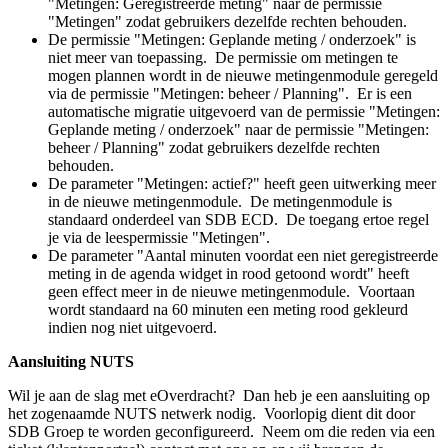
"Metingen: Geregistreerde meting" naar de permissie
"Metingen" zodat gebruikers dezelfde rechten behouden.
De permissie "Metingen: Geplande meting / onderzoek" is
niet meer van toepassing. De permissie om metingen te
mogen plannen wordt in de nieuwe metingenmodule geregeld
via de permissie "Metingen: beheer / Planning".
Er is een
automatische migratie uitgevoerd van de permissie "Metingen:
Geplande meting / onderzoek" naar de permissie "Metingen:
beheer / Planning" zodat gebruikers dezelfde rechten
behouden.
De parameter "Metingen: actief?" heeft geen uitwerking meer
in de nieuwe metingenmodule. De metingenmodule is
standaard onderdeel van SDB ECD. De toegang ertoe regel
je via de leespermissie "Metingen".
De parameter "
Aantal minuten voordat een niet geregistreerde
meting in de agenda widget in rood getoond wordt
" heeft
geen effect meer in de nieuwe metingenmodule. Voortaan
wordt standaard na 60 minuten een meting rood gekleurd
indien nog niet uitgevoerd.
Aansluiting NUTS
Wil je aan de slag met eOverdracht? Dan heb je een aansluiting op
het zogenaamde NUTS netwerk nodig. Voorlopig dient dit door
SDB Groep te worden geconfigureerd. Neem om die reden via een