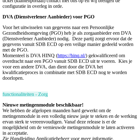
ticket (klantenportaal) contact met ons op en wij brengen de
configuratie in overleg in orde.
DVA (Dienstverlener Aanbieder) voor PGO
Voor het uitwisselen van gegevens naar een Persoonlijke
Gezondheidsomgeving (PGO) heb je als zorgaanbieder een DVA
(Dienstverlener Aanbieder) nodig. Deze partij zorgt ervoor dat de
gegevens vanuit SDB ECD op een veilige manier gedeeld worden
met de PGO.
Momenteel is DVA HINQ (
https://hinq.nl/
) gekwalificeerd om
overdracht naar een PGO vanuit SDB ECD uit te voeren. Kies je
voor een andere DVA, dan dient door die DVA het
kwalificatieproces in combinatie met SDB ECD nog te worden
doorlopen.
functionaliteiten - Zorg
Nieuwe metingenmodule beschikbaar!
We hebben de afgelopen maanden hard gewerkt om de
metingenmodule in een volledig nieuw jasje te steken en de werking
ervan sterk te vereenvoudigen. V
anaf deze release is er de
mogelijkheid om de vernieuwde metingenmodule te laten activeren
in acceptatie.
Zie Handleiding Applicatiebeheer voor meer informatie.