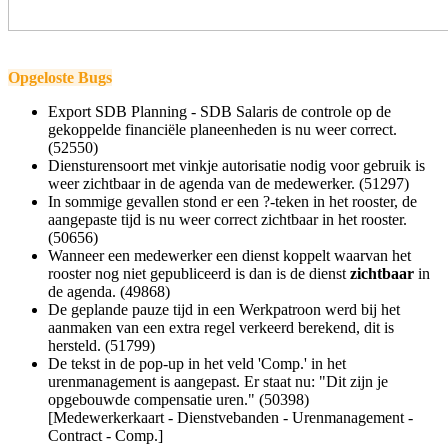
Opgeloste Bugs
Export SDB Planning - SDB Salaris de controle op de
gekoppelde financiële planeenheden is nu weer correct.
(
52550
)
Diensturensoort met vinkje autorisatie nodig voor gebruik is
weer zichtbaar in de agenda van de medewerker. (
51297)
In sommige gevallen stond er een ?-teken in het rooster, de
aangepaste tijd is nu weer correct zichtbaar in het rooster.
(
50656)
Wanneer een medewerker een dienst koppelt waarvan het
rooster nog niet gepubliceerd is dan is de dienst
zichtbaar
in
de agenda. (
49868)
De geplande pauze tijd in een Werkpatroon werd bij het
aanmaken van een extra regel verkeerd berekend, dit is
hersteld. (
51799)
De tekst in de pop-up in het veld 'Comp.' in het
urenmanagement is aangepast. Er staat nu: "Dit zijn je
opgebouwde compensatie uren." (
50398)
[Medewerkerkaart - Dienstvebanden - Urenmanagement -
Contract - Comp.]