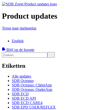
Product updates
Terug naar startpagina
English
Blijf op de hoogte
Etiketten
Alle updates
SDB Octopus
SDB Octopus: CliëntApp
SDB Octopus: OuderApp
SDB ECD
SDB ECD API
SDB ECD CARE4
SDB EPD USER/REFLEX