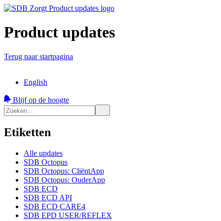
Product updates
Terug naar startpagina
English
Blijf op de hoogte
Etiketten
Alle updates
SDB Octopus
SDB Octopus: CliëntApp
SDB Octopus: OuderApp
SDB ECD
SDB ECD API
SDB ECD CARE4
SDB EPD USER/REFLEX