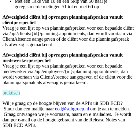
Met een Take van 10 en een Skip van 50 haal je
geregistreerde metingen 51 tot en met 60 op
Afwezigheid cliënt bij opvragen planningafspraken vanuit
cliëntperspectief
Vraag je een lijst op van planningafspraken voor een bepaalde cliënt
via /api/clients/{id}/planning-appointments, dan wordt voortaan via
ClientAbsence aangegeven of de cliënt voor die planningafspraak
als afwezig is gemarkeerd.
Afwezigheid cliënt bij opvragen planningafspraken vanuit
medewerkerperspectief
Vraag je een lijst op van planningafspraken voor een bepaalde
medewerker via /api/employees/{id}/planning-appointments, dan
wordt voortaan via ClientAbsence aangegeven of de cliënt voor die
planningafspraak als afwezig is gemarkeerd.
praktisch
Wil je graag op de hoogte blijven van de API's uit SDB ECD?
Stuur dan een mailtje naar
ecd@sdbgroep.nl
om je aan te melden.
Graag ontvangen we je voornaam, naam en e-mailadres. Je wordt
dan per e-mail op de hoogte gebracht van de Release Notes van
SDB ECD API's.