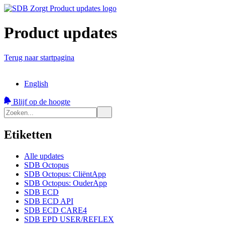
Product updates
Terug naar startpagina
English
Blijf op de hoogte
Etiketten
Alle updates
SDB Octopus
SDB Octopus: CliëntApp
SDB Octopus: OuderApp
SDB ECD
SDB ECD API
SDB ECD CARE4
SDB EPD USER/REFLEX