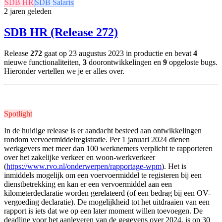
SDB HR
SDB Salaris
2 jaren geleden
SDB HR (Release 272)
Release
272
gaat op 23 augustus 2023 in productie en bevat
4
nieuwe functionaliteiten,
3
doorontwikkelingen en
9
opgeloste bugs.
Hieronder vertellen we je er alles over.
Spotlight
In de huidige release is er aandacht besteed aan ontwikkelingen
rondom vervoermiddelregistratie. Per 1 januari 2024 dienen
werkgevers met meer dan 100 werknemers verplicht te rapporteren
over het zakelijke verkeer en woon-werkverkeer
(
https://www.rvo.nl/onderwerpen/rapportage-wpm
). Het is
inmiddels mogelijk om een voervoermiddel te registeren bij een
dienstbetrekking en kan er een vervoermiddel aan een
kilometerdeclaratie worden gerelateerd (of een bedrag bij een OV-
vergoeding declaratie). De mogelijkheid tot het uitdraaien van een
rapport is iets dat we op een later moment willen toevoegen. De
deadline voor het aanleveren van de gegevens over 2024, is op 30