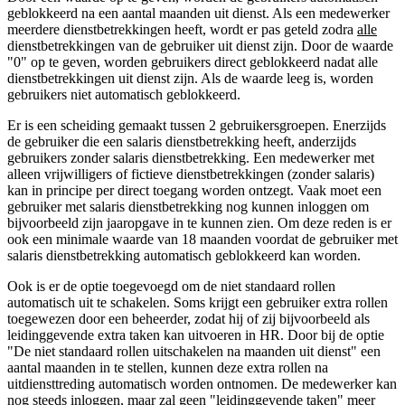
geblokkeerd na een aantal maanden uit dienst. Als een medewerker
meerdere dienstbetrekkingen heeft, wordt er pas geteld zodra
alle
dienstbetrekkingen van de gebruiker uit dienst zijn. Door de waarde
"0" op te geven, worden gebruikers direct geblokkeerd nadat alle
dienstbetrekkingen uit dienst zijn. Als de waarde leeg is, worden
gebruikers niet automatisch geblokkeerd.
Er is een scheiding gemaakt tussen 2 gebruikersgroepen. Enerzijds
de gebruiker die een salaris dienstbetrekking heeft, anderzijds
gebruikers zonder salaris dienstbetrekking.
Een medewerker met
alleen vrijwilligers of fictieve dienstbetrekkingen (zonder salaris)
kan in principe per direct toegang worden ontzegt.
Vaak moet een
gebruiker met salaris dienstbetrekking nog kunnen inloggen om
bijvoorbeeld zijn jaaropgave in te kunnen zien. Om deze reden is er
ook een minimale waarde van 18 maanden voordat de gebruiker met
salaris dienstbetrekking automatisch geblokkeerd kan worden.
Ook is er de optie toegevoegd om de niet standaard rollen
automatisch uit te schakelen. Soms krijgt een gebruiker extra rollen
toegewezen door een beheerder, zodat hij of zij bijvoorbeeld als
leidinggevende extra taken kan uitvoeren in HR. Door bij de optie
"De niet standaard rollen uitschakelen na maanden uit dienst" een
aantal maanden in te stellen, kunnen deze extra rollen na
uitdiensttreding automatisch worden ontnomen. De medewerker kan
nog steeds inloggen, maar zal geen "leidinggevende taken" meer