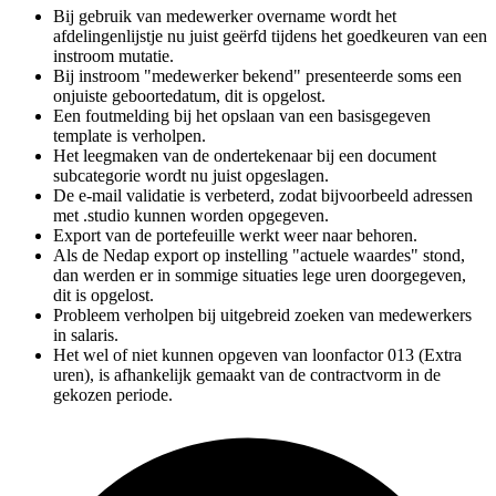
Bij gebruik van medewerker overname wordt het
afdelingenlijstje nu juist geërfd tijdens het goedkeuren van een
instroom mutatie.
Bij instroom "medewerker bekend" presenteerde soms een
onjuiste g
eboortedatum, d
it is opgelost.
Een foutmelding bij het opslaan van een basisgegeven
template is verholpen.
Het leegmaken van de ondertekenaar bij een document
subcategorie wordt nu juist opgeslagen.
De e-mail validatie is verbeterd, zodat bijvoorbeeld adressen
met .studio kunnen worden opgegeven.
Export van de portefeuille werkt weer naar behoren.
Als de Nedap export op instelling
"actuele waardes"
stond,
dan werden er in sommige situaties lege uren doorgegeven,
dit is opgelost.
Probleem verholpen bij uitgebreid zoeken van medewerkers
in salaris.
Het wel of niet kunnen opgeven van loonfactor 013 (Extra
uren), is afhankelijk gemaakt van de contractvorm in de
gekozen periode.