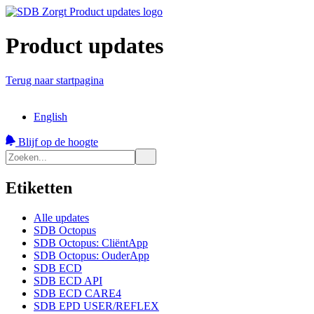
Product updates
Terug naar startpagina
English
Blijf op de hoogte
Etiketten
Alle updates
SDB Octopus
SDB Octopus: CliëntApp
SDB Octopus: OuderApp
SDB ECD
SDB ECD API
SDB ECD CARE4
SDB EPD USER/REFLEX