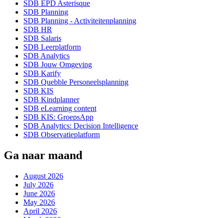
SDB EPD Asterisque
SDB Planning
SDB Planning - Activiteitenplanning
SDB HR
SDB Salaris
SDB Leerplatform
SDB Analytics
SDB Jouw Omgeving
SDB Karify
SDB Quebble Personeelsplanning
SDB KIS
SDB Kindplanner
SDB eLearning content
SDB KIS: GroepsApp
SDB Analytics: Decision Intelligence
SDB Observatieplatform
Ga naar maand
August 2026
July 2026
June 2026
May 2026
April 2026