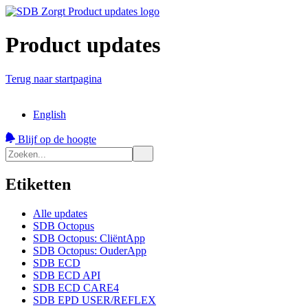
Product updates
Terug naar startpagina
English
Blijf op de hoogte
Etiketten
Alle updates
SDB Octopus
SDB Octopus: CliëntApp
SDB Octopus: OuderApp
SDB ECD
SDB ECD API
SDB ECD CARE4
SDB EPD USER/REFLEX