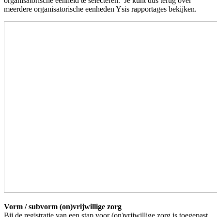
organisatorische eenheid te selecteren. Je kunt dus terug over
meerdere organisatorische eenheden Ysis rapportages bekijken.
Vorm / subvorm (on)vrijwillige zorg
Bij de registratie van een stap voor (on)vrijwillige zorg is toegepast