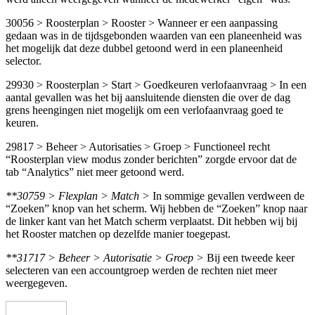
30056 > Roosterplan > Rooster > Wanneer er een aanpassing
gedaan was in de tijdsgebonden waarden van een planeenheid was
het mogelijk dat deze dubbel getoond werd in een planeenheid
selector.
29930 > Roosterplan > Start > Goedkeuren verlofaanvraag > In een
aantal gevallen was het bij aansluitende diensten die over de dag
grens heengingen niet mogelijk om een verlofaanvraag goed te
keuren.
29817 > Beheer > Autorisaties > Groep > Functioneel recht
“Roosterplan view modus zonder berichten” zorgde ervoor dat de
tab “Analytics” niet meer getoond werd.
**30759 > Flexplan > Match >
In sommige gevallen verdween de
“Zoeken” knop van het scherm. Wij hebben de “Zoeken” knop naar
de linker kant van het Match scherm verplaatst. Dit hebben wij bij
het Rooster matchen op dezelfde manier toegepast.
**31717 > Beheer > Autorisatie > Groep >
Bij een tweede keer
selecteren van een accountgroep werden de rechten niet meer
weergegeven.