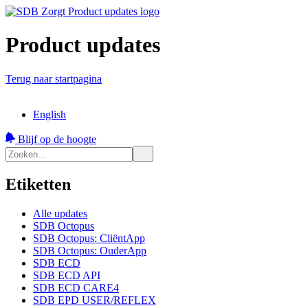
Product updates
Terug naar startpagina
English
Blijf op de hoogte
Etiketten
Alle updates
SDB Octopus
SDB Octopus: CliëntApp
SDB Octopus: OuderApp
SDB ECD
SDB ECD API
SDB ECD CARE4
SDB EPD USER/REFLEX