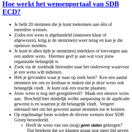
Hoe werkt het wensenportaal van SDB
ECD?
Je hebt 20 stemmen die je kunt toekennen aan één of
meerdere wensen.
Zodra een wens is afgehandeld (statussen klaar of
afgewezen), krijg je de stem(men) weer terug en kan je die
opnieuw inzetten.
Je kunt te allen tijde je stem(men) intrekken of toevoegen aan
een andere wens. Hiermee geef je aan wat voor jouw
organisatie belangrijk is.
Zoek via de zoekbalk hieronder naar het onderwerp waarvoor
je een wens wilt indienen.
Heb je gevonden waar je naar op zoek bent? Ken een aantal
stemmen toe om zo kenbaar te maken dat je deze wens ook
belangrijk vindt. Je kunt ook een reactie plaatsen.
Jouw wens is nog niet geregistreerd? Maak een nieuwe wens
aan. Beschrijf hier duidelijk welke aanpassing in de applicatie
gewenst is en waarom je dit belangrijk vindt. Vergeet
uiteraard niet om het gewenst aantal stemmen toe te kennen.
Op regelmatige basis worden de diverse wensen door SDB
Groep beoordeeld.
Heeft de wens van ons (nog)
geen status
gekregen?
Dat betekent dat we klanten graag nog meer tijd geven