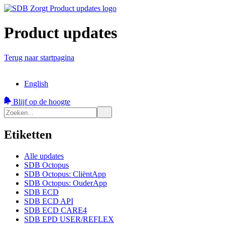
Product updates
Terug naar startpagina
English
Blijf op de hoogte
Etiketten
Alle updates
SDB Octopus
SDB Octopus: CliëntApp
SDB Octopus: OuderApp
SDB ECD
SDB ECD API
SDB ECD CARE4
SDB EPD USER/REFLEX