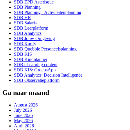
SDB EPD Asterisque
SDB Planning
SDB Planning - Activiteitenplanning
SDB HR
SDB Salaris
SDB Leerplatform
SDB Analytics
SDB Jouw Omgeving
SDB Karify
SDB Quebble Personeelsplanning
SDB KIS
SDB Kindplanner
SDB eLearning content
SDB KIS: GroepsApp
SDB Analytics: Decision Intelligence
SDB Observatieplatform
Ga naar maand
August 2026
July 2026
June 2026
May 2026
April 2026