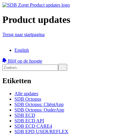
Product updates
Terug naar startpagina
English
Blijf op de hoogte
Etiketten
Alle updates
SDB Octopus
SDB Octopus: CliëntApp
SDB Octopus: OuderApp
SDB ECD
SDB ECD API
SDB ECD CARE4
SDB EPD USER/REFLEX