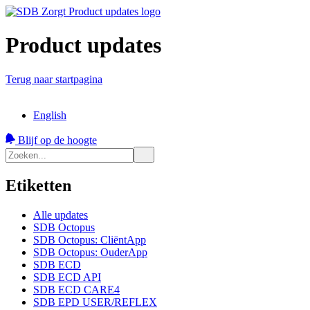
Product updates
Terug naar startpagina
English
Blijf op de hoogte
Etiketten
Alle updates
SDB Octopus
SDB Octopus: CliëntApp
SDB Octopus: OuderApp
SDB ECD
SDB ECD API
SDB ECD CARE4
SDB EPD USER/REFLEX