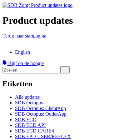
Product updates
Terug naar startpagina
English
Blijf op de hoogte
Etiketten
Alle updates
SDB Octopus
SDB Octopus: CliëntApp
SDB Octopus: OuderApp
SDB ECD
SDB ECD API
SDB ECD CARE4
SDB EPD USER/REFLEX