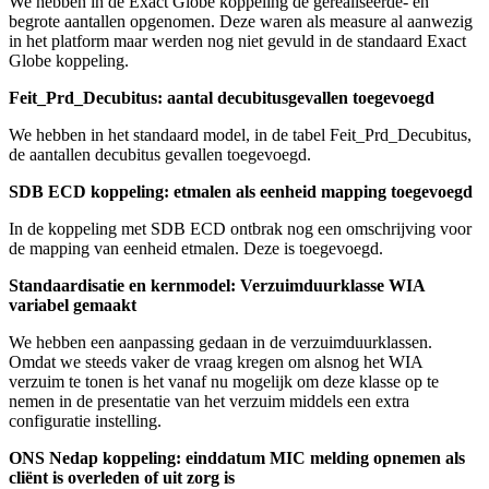
We hebben in de Exact Globe koppeling de gerealiseerde- en
begrote aantallen opgenomen. Deze waren als measure al aanwezig
in het platform maar werden nog niet gevuld in de standaard Exact
Globe koppeling.
Feit_Prd_Decubitus: aantal decubitusgevallen toegevoegd
We hebben in het standaard model, in de tabel Feit_Prd_Decubitus,
de aantallen decubitus gevallen toegevoegd.
SDB ECD koppeling: etmalen als eenheid mapping toegevoegd
In de koppeling met SDB ECD ontbrak nog een omschrijving voor
de mapping van eenheid etmalen. Deze is toegevoegd.
Standaardisatie en kernmodel: Verzuimduurklasse WIA
variabel gemaakt
We hebben een aanpassing gedaan in de verzuimduurklassen.
Omdat we steeds vaker de vraag kregen om alsnog het WIA
verzuim te tonen is het vanaf nu mogelijk om deze klasse op te
nemen in de presentatie van het verzuim middels een extra
configuratie instelling.
ONS Nedap koppeling: einddatum MIC melding opnemen als
cliënt is overleden of uit zorg is