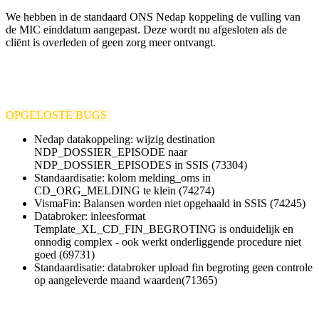
We hebben in de standaard ONS Nedap koppeling de vulling van
de MIC einddatum aangepast. Deze wordt nu afgesloten als de
cliënt is overleden of geen zorg meer ontvangt.
OPGELOSTE BUGS
Nedap datakoppeling: wijzig destination
NDP_DOSSIER_EPISODE naar
NDP_DOSSIER_EPISODES in SSIS (73304)
Standaardisatie: kolom melding_oms in
CD_ORG_MELDING te klein (74274)
VismaFin: Balansen worden niet opgehaald in SSIS (74245)
Databroker: inleesformat
Template_XL_CD_FIN_BEGROTING is onduidelijk en
onnodig complex - ook werkt onderliggende procedure niet
goed (69731)
Standaardisatie: databroker upload fin begroting geen controle
op aangeleverde maand waarden(71365)