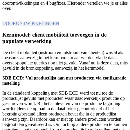
doorontwikkelingen en
4
bugfixes. Hieronder vertellen we je er alles
over.
DOORONTWIKKELINGEN
Kernmodel: cliënt mobiliteit toevoegen in de
populate verwerking
De cliënt mobiliteit (instroom en uitstroom van cliënten) was al als
measures aanwezig in het kernmodel maar werden via de data-
overzet-populate queries nog niet gevuld. Vanaf nu is deze data, mits
gevuld in de bronkoppeling, aanwezig in het kernmodel.
SDB ECD: Vul productlijst aan met producten via configuratie
instelling
In de standaard koppeling met SDB ECD werd tot nu toe de
productlijst gevuld met producten waar daadwerkelijk productie op
geschreven wordt. Bij het aanleveren van de productie begroting
wordt tijdens de upload in de databroker gecontroleerd of het
begrotingsbestand alleen producten bevat die in de productlijst
aanwezig zijn. Daardoor kan er niet op andere producten worden
begroot dan gerealiseerd is. Om toch op andere producten te kunnen
begroten is het nu mogelijk om de productlijst aan te vullen met de