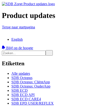
Product updates
Terug naar startpagina
English
Blijf op de hoogte
Etiketten
Alle updates
SDB Octopus
SDB Octopus: CliëntApp
SDB Octopus: OuderApp
SDB ECD
SDB ECD API
SDB ECD CARE4
SDB EPD USER/REFLEX