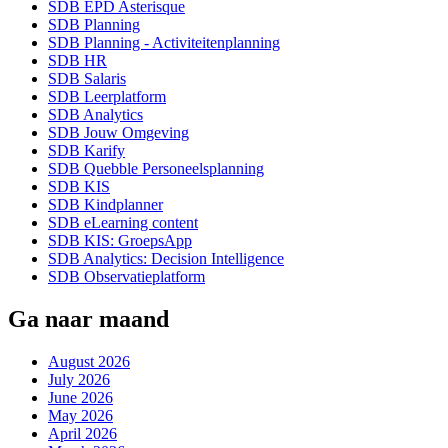
SDB EPD Asterisque
SDB Planning
SDB Planning - Activiteitenplanning
SDB HR
SDB Salaris
SDB Leerplatform
SDB Analytics
SDB Jouw Omgeving
SDB Karify
SDB Quebble Personeelsplanning
SDB KIS
SDB Kindplanner
SDB eLearning content
SDB KIS: GroepsApp
SDB Analytics: Decision Intelligence
SDB Observatieplatform
Ga naar maand
August 2026
July 2026
June 2026
May 2026
April 2026