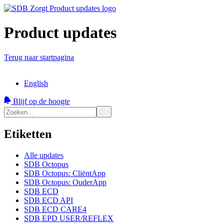
Product updates
Terug naar startpagina
English
Blijf op de hoogte
Etiketten
Alle updates
SDB Octopus
SDB Octopus: CliëntApp
SDB Octopus: OuderApp
SDB ECD
SDB ECD API
SDB ECD CARE4
SDB EPD USER/REFLEX