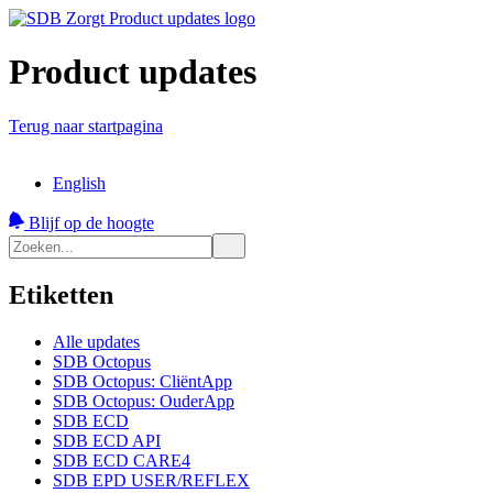
Product updates
Terug naar startpagina
English
Blijf op de hoogte
Etiketten
Alle updates
SDB Octopus
SDB Octopus: CliëntApp
SDB Octopus: OuderApp
SDB ECD
SDB ECD API
SDB ECD CARE4
SDB EPD USER/REFLEX