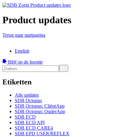
Product updates
Terug naar startpagina
English
Blijf op de hoogte
Etiketten
Alle updates
SDB Octopus
SDB Octopus: CliëntApp
SDB Octopus: OuderApp
SDB ECD
SDB ECD API
SDB ECD CARE4
SDB EPD USER/REFLEX