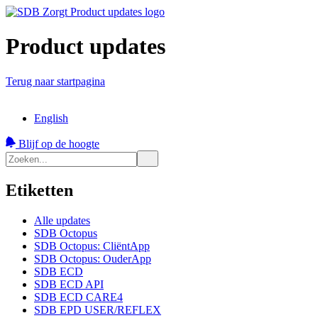
Product updates
Terug naar startpagina
English
Blijf op de hoogte
Etiketten
Alle updates
SDB Octopus
SDB Octopus: CliëntApp
SDB Octopus: OuderApp
SDB ECD
SDB ECD API
SDB ECD CARE4
SDB EPD USER/REFLEX