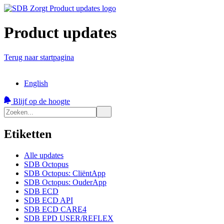
Product updates
Terug naar startpagina
English
Blijf op de hoogte
Etiketten
Alle updates
SDB Octopus
SDB Octopus: CliëntApp
SDB Octopus: OuderApp
SDB ECD
SDB ECD API
SDB ECD CARE4
SDB EPD USER/REFLEX