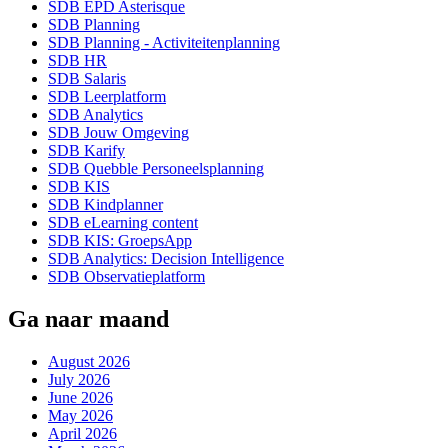
SDB EPD Asterisque
SDB Planning
SDB Planning - Activiteitenplanning
SDB HR
SDB Salaris
SDB Leerplatform
SDB Analytics
SDB Jouw Omgeving
SDB Karify
SDB Quebble Personeelsplanning
SDB KIS
SDB Kindplanner
SDB eLearning content
SDB KIS: GroepsApp
SDB Analytics: Decision Intelligence
SDB Observatieplatform
Ga naar maand
August 2026
July 2026
June 2026
May 2026
April 2026