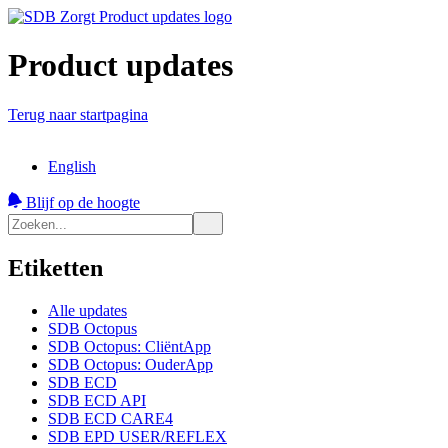
Product updates
Terug naar startpagina
English
Blijf op de hoogte
Etiketten
Alle updates
SDB Octopus
SDB Octopus: CliëntApp
SDB Octopus: OuderApp
SDB ECD
SDB ECD API
SDB ECD CARE4
SDB EPD USER/REFLEX