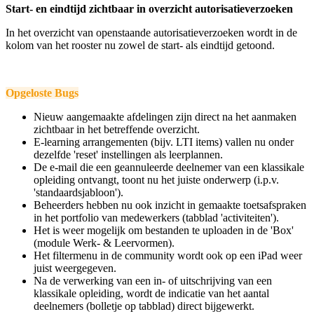
Start- en eindtijd zichtbaar in overzicht autorisatieverzoeken
In het overzicht van openstaande autorisatieverzoeken wordt in de
kolom van het rooster nu zowel de start- als eindtijd getoond.
Opgeloste Bugs
Nieuw aangemaakte afdelingen zijn direct na het aanmaken
zichtbaar in het betreffende overzicht.
E-learning arrangementen (bijv. LTI items) vallen nu onder
dezelfde 'reset' instellingen als leerplannen.
De e-mail die een geannuleerde deelnemer van een klassikale
opleiding ontvangt, toont nu het juiste onderwerp (i.p.v.
'standaardsjabloon').
Beheerders hebben nu ook inzicht in gemaakte toetsafspraken
in het portfolio van medewerkers (tabblad 'activiteiten').
Het is weer mogelijk om bestanden te uploaden in de 'Box'
(module Werk- & Leervormen).
Het filtermenu in de community wordt ook op een iPad weer
juist weergegeven.
Na de verwerking van een in- of uitschrijving van een
klassikale opleiding, wordt de indicatie van het aantal
deelnemers (bolletje op tabblad) direct bijgewerkt.