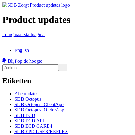
Product updates
Terug naar startpagina
English
Blijf op de hoogte
Etiketten
Alle updates
SDB Octopus
SDB Octopus: CliëntApp
SDB Octopus: OuderApp
SDB ECD
SDB ECD API
SDB ECD CARE4
SDB EPD USER/REFLEX