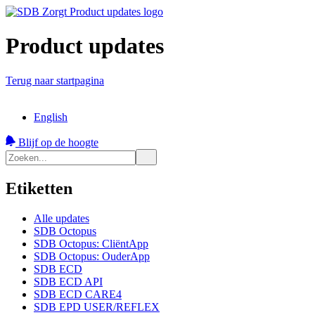
Product updates
Terug naar startpagina
English
Blijf op de hoogte
Etiketten
Alle updates
SDB Octopus
SDB Octopus: CliëntApp
SDB Octopus: OuderApp
SDB ECD
SDB ECD API
SDB ECD CARE4
SDB EPD USER/REFLEX