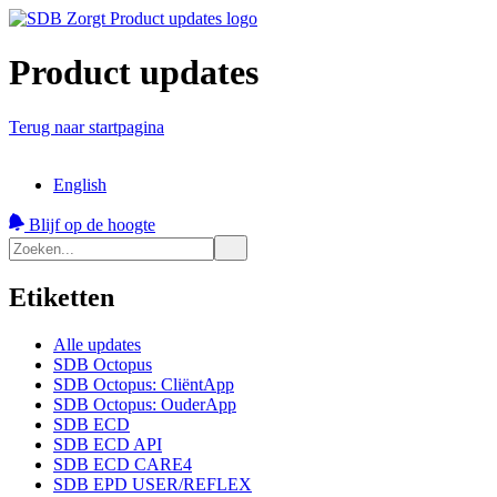
Product updates
Terug naar startpagina
English
Blijf op de hoogte
Etiketten
Alle updates
SDB Octopus
SDB Octopus: CliëntApp
SDB Octopus: OuderApp
SDB ECD
SDB ECD API
SDB ECD CARE4
SDB EPD USER/REFLEX