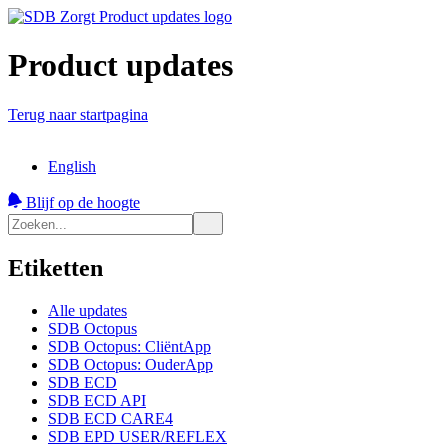
Product updates
Terug naar startpagina
English
Blijf op de hoogte
Etiketten
Alle updates
SDB Octopus
SDB Octopus: CliëntApp
SDB Octopus: OuderApp
SDB ECD
SDB ECD API
SDB ECD CARE4
SDB EPD USER/REFLEX