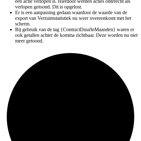
een actie verlopen is. Hierdoor werden acties onterecht als
verlopen getoond. Dit is opgelost.
Er is een aanpassing gedaan waardoor de waarde van de
export van Verzuimstatistiek nu weer overeenkomt met het
scherm.
Bij gebruik van de tag {ContractDuurInMaanden} waren er
ook getallen achter de komma zichtbaar. Deze worden nu niet
meer getoond.