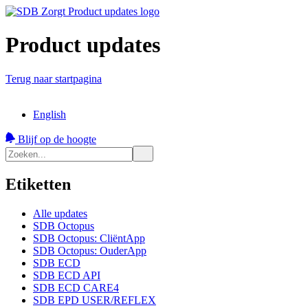
Product updates
Terug naar startpagina
English
Blijf op de hoogte
Etiketten
Alle updates
SDB Octopus
SDB Octopus: CliëntApp
SDB Octopus: OuderApp
SDB ECD
SDB ECD API
SDB ECD CARE4
SDB EPD USER/REFLEX