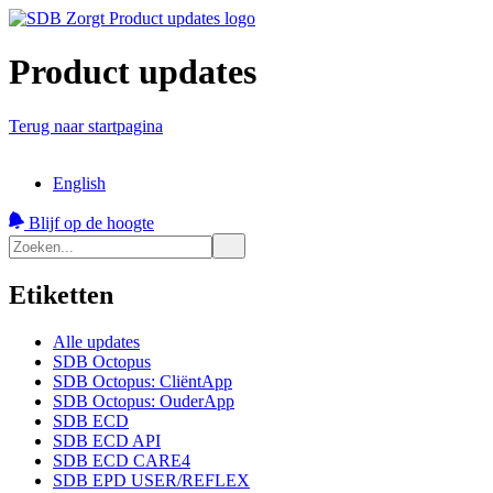
Product updates
Terug naar startpagina
English
Blijf op de hoogte
Etiketten
Alle updates
SDB Octopus
SDB Octopus: CliëntApp
SDB Octopus: OuderApp
SDB ECD
SDB ECD API
SDB ECD CARE4
SDB EPD USER/REFLEX