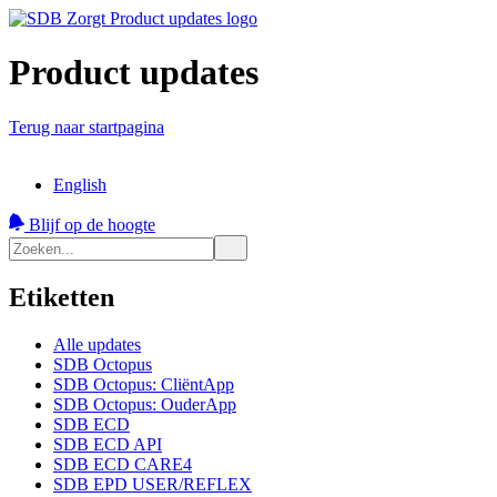
Product updates
Terug naar startpagina
English
Blijf op de hoogte
Etiketten
Alle updates
SDB Octopus
SDB Octopus: CliëntApp
SDB Octopus: OuderApp
SDB ECD
SDB ECD API
SDB ECD CARE4
SDB EPD USER/REFLEX