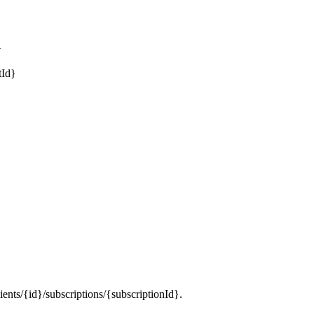
}
tId}
ients/{id}/subscriptions/{subscriptionId}.