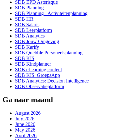
SDB EPD Asterisque
SDB Planning
SDB Planning - Activiteitenplanning
SDB HR
SDB Salaris
SDB Leerplatform
SDB Analytics
SDB Jouw Omgeving
SDB Karify
SDB Quebble Personeelsplanning
SDB KIS
SDB Kindplanner
SDB eLearning content
SDB KIS: GroepsApp
SDB Analytics: Decision Intelligence
SDB Observatieplatform
Ga naar maand
August 2026
July 2026
June 2026
May 2026
April 2026