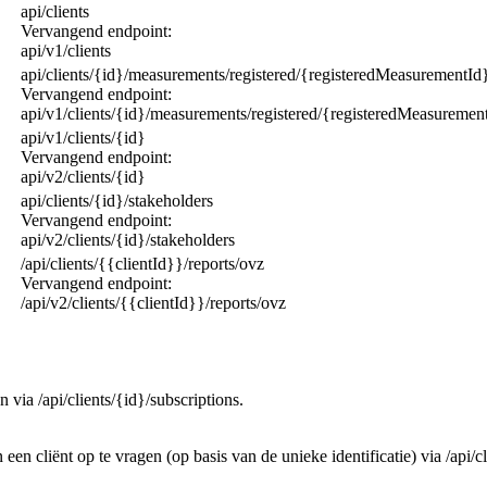
api/clients
Vervangend endpoint:
api/v1/clients
api/clients/{id}/measurements/registered/{registeredMeasurementId
Vervangend endpoint:
api/v1/clients/{id}/measurements/registered/{registeredMeasuremen
api/v1/clients/{id}
Vervangend endpoint:
api/v2/clients/{id}
api/clients/{id}/stakeholders
Vervangend endpoint:
api/v2/clients/{id}/stakeholders
/api/clients/{{clientId}}/reports/ovz
Vervangend endpoint:
/api/v2/clients/{{clientId}}/reports/ovz
via /api/clients/{id}/subscriptions.
 cliënt op te vragen (op basis van de unieke identificatie) via /api/cl